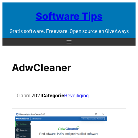
Software Tips
Gratis software, Freeware, Open source en GiveAways
AdwCleaner
10 april 2021
Categorie
Beveiliging