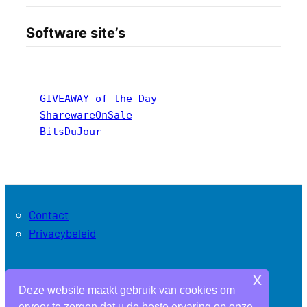
Software site’s
GIVEAWAY of the Day
SharewareOnSale
BitsDuJour
Contact
Privacybeleid
x
Archieven
Deze website maakt gebruik van cookies om
ervoor te zorgen dat u de beste ervaring op onze