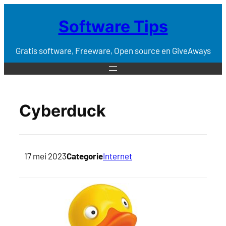
Software Tips
Gratis software, Freeware, Open source en GiveAways
Cyberduck
17 mei 2023
Categorie
Internet