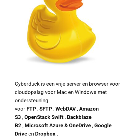
Cyberduck is een vrije server en browser voor
cloudopslag voor Mac en Windows met
ondersteuning
voor
FTP
,
SFTP
,
WebDAV
,
Amazon
S3
,
OpenStack Swift
,
Backblaze
B2
,
Microsoft Azure & OneDrive
,
Google
Drive
en
Dropbox
.