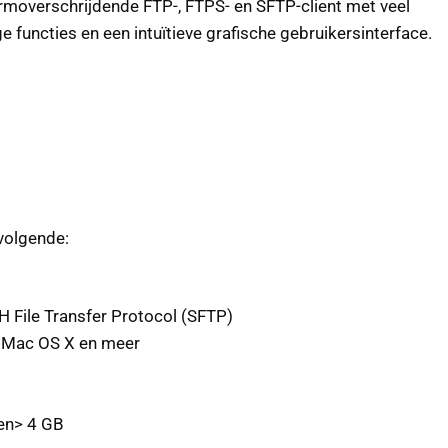
rmoverschrijdende FTP-, FTPS- en SFTP-client met veel
e functies en een intuïtieve grafische gebruikersinterface.
volgende:
H File Transfer Protocol (SFTP)
, Mac OS X en meer
en> 4 GB