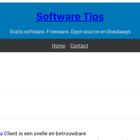
Software Tips
Gratis software, Freeware, Open source en GiveAways
Home
Contact
la
Client is een snelle en betrouwbare