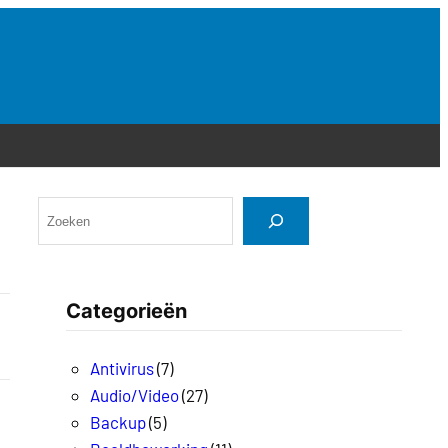
Categorieën
Antivirus
(7)
Audio/Video
(27)
Backup
(5)