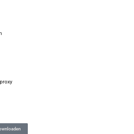
n
-proxy
ownloaden