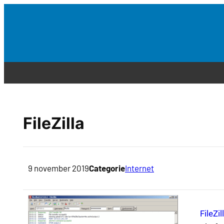
FileZilla
9 november 2019
Categorie
Internet
FileZil