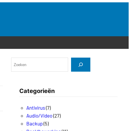
Categorieën
Antivirus
(7)
Audio/Video
(27)
Backup
(5)