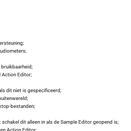
rsteuning;
audiometers;
bruikbaarheid;
 Action Editor;
 dit niet is gespecificeerd;
buitenwereld;
sktop-bestanden;
chakel dit alleen in als de Sample Editor geopend is;
en Action Editor;