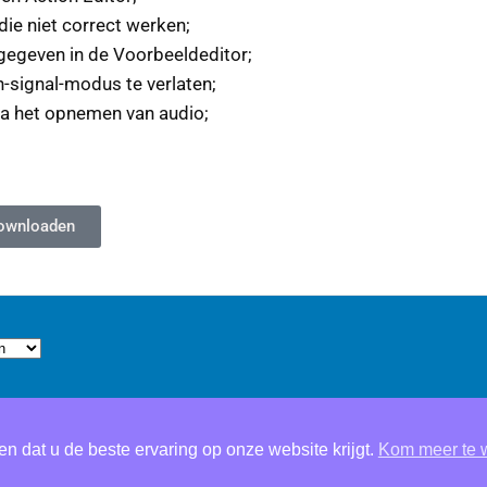
ie niet correct werken;
rgegeven in de Voorbeeldeditor;
signal-modus te verlaten;
na het opnemen van audio;
ownloaden
n dat u de beste ervaring op onze website krijgt.
Kom meer te 
© 2019
Software Tips