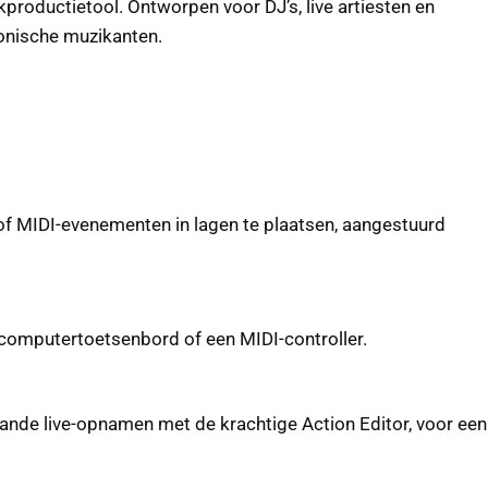
productietool. Ontworpen voor DJ’s, live artiesten en
onische muzikanten.
of MIDI-evenementen in lagen te plaatsen, aangestuurd
 computertoetsenbord of een MIDI-controller.
nde live-opnamen met de krachtige Action Editor, voor een