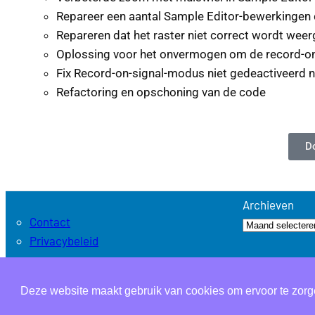
Repareer een aantal Sample Editor-bewerkingen d
Repareren dat het raster niet correct wordt wee
Oplossing voor het onvermogen om de record-on-
Fix Record-on-signal-modus niet gedeactiveerd 
Refactoring en opschoning van de code
D
Archieven
Contact
Privacybeleid
Deze website maakt gebruik van cookies om ervoor te zorge
LIGHT