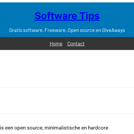
Software Tips
Gratis software, Freeware, Open source en GiveAways
Home
Contact
is een open source, minimalistische en hardcore