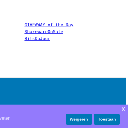
GIVEAWAY of the Day
SharewareOnSale
BitsDuJour
x
weten
Weigeren
Toestaan