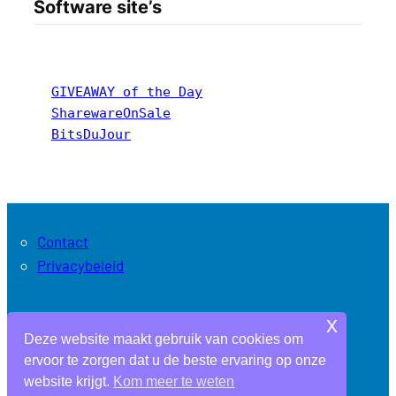
Software site’s
GIVEAWAY of the Day
SharewareOnSale
BitsDuJour
Contact
Privacybeleid
x
Archieven
Deze website maakt gebruik van cookies om
ervoor te zorgen dat u de beste ervaring op onze
website krijgt.
Kom meer te weten