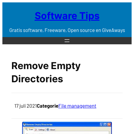
Software Tips
Gratis software, Freeware, Open source en GiveAways
Remove Empty
Directories
17 juli 2021
Categorie
File management