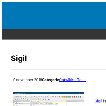
Sigil
9 november 2019
Categorie
Ontwikkel Tools
Sigil
i