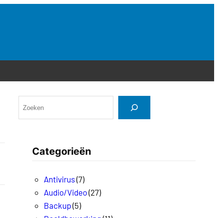
Categorieën
Antivirus
(7)
Audio/Video
(27)
Backup
(5)