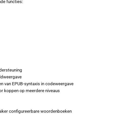
de functies:
dersteuning
ldweergave
ken van EPUB-syntaxis in codeweergave
or koppen op meerdere niveaus
ruiker configureerbare woordenboeken