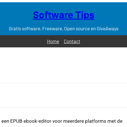
Software Tips
Gratis software, Freeware, Open source en GiveAways
Home
Contact
s een EPUB ebook-editor voor meerdere platforms met de