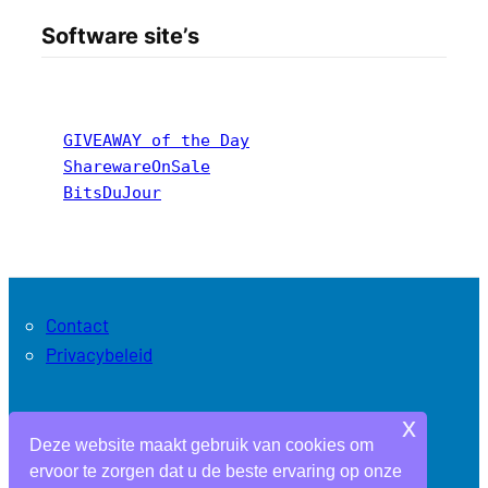
Software site’s
GIVEAWAY of the Day
SharewareOnSale
BitsDuJour
Contact
Privacybeleid
x
Archieven
Deze website maakt gebruik van cookies om
ervoor te zorgen dat u de beste ervaring op onze