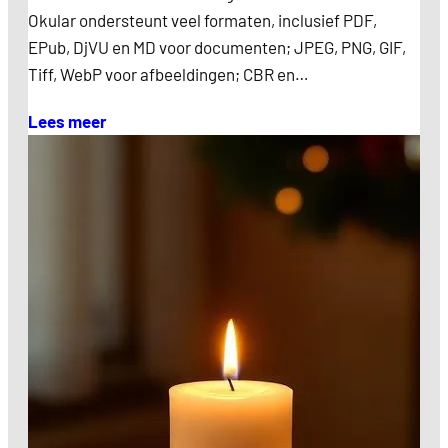
Okular ondersteunt veel formaten, inclusief PDF,
EPub, DjVU en MD voor documenten; JPEG, PNG, GIF,
Tiff, WebP voor afbeeldingen; CBR en…
Lees meer