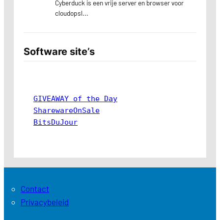
Software site’s
GIVEAWAY of the Day
SharewareOnSale
BitsDuJour
Contact
Privacybeleid